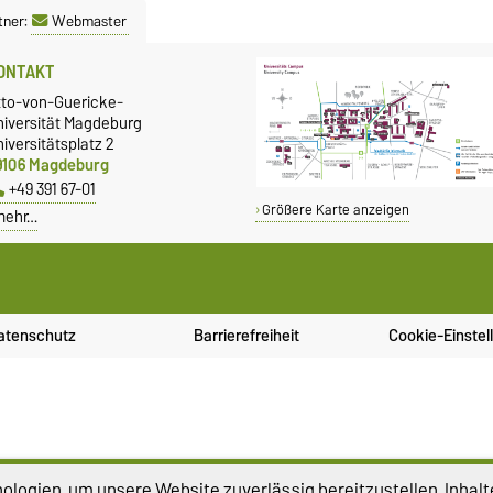
tner:
Webmaster
ONTAKT
tto-von-Guericke-
niversität Magdeburg
iversitätsplatz 2
9106 Magdeburg
+49 391 67-01
Größere Karte anzeigen
mehr…
atenschutz
Barrierefreiheit
Cookie-Einstel
logien, um unsere Website zuverlässig bereitzustellen, Inhalt