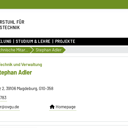
RSTUHL FÜR
STECHNIK
KLUNG
STUDIUM & LEHRE
PROJEKTE
Technische Mitarbeiter
Stephan Adler
 Technik und Verwaltung
Stephan Adler
tz 2, 39106 Magdeburg, G10-358
2783
er@ovgu.de
Homepage