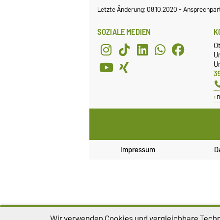
Letzte Änderung: 08.10.2020
-
Ansprechpar
SOZIALE MEDIEN
K
O
U
Un
3
Impressum
D
Wir verwenden Cookies und vergleichbare Techno