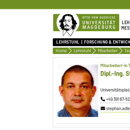
LEH
MES
LEHRSTUHL
FORSCHUNG & ENTWIC
Home
Lehrstuhl
Mitarbeiter
Mitarbeiter/-in
Dipl.-Ing. 
Universitätspla
+49 391 67-5
stephan.adl