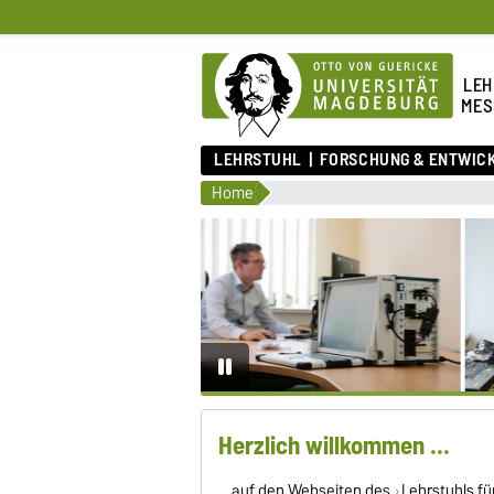
LEH
MES
LEHRSTUHL
FORSCHUNG & ENTWIC
Home
Herzlich willkommen ...
... auf den Webseiten des
Lehrstuhls f