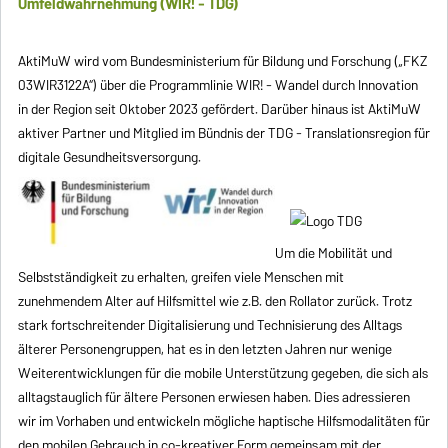
Umfeldwahrnehmung (WIR! - TDG)
AktiMuW wird vom Bundesministerium für Bildung und Forschung („FKZ
03WIR3122A“) über die Programmlinie WIR! - Wandel durch Innovation
in der Region seit Oktober 2023 gefördert. Darüber hinaus ist AktiMuW
aktiver Partner und Mitglied im Bündnis der TDG - Translationsregion für
digitale Gesundheitsversorgung.
Um die Mobilität und
Selbstständigkeit zu erhalten, greifen viele Menschen mit
zunehmendem Alter auf Hilfsmittel wie z.B. den Rollator zurück. Trotz
stark fortschreitender Digitalisierung und Technisierung des Alltags
älterer Personengruppen, hat es in den letzten Jahren nur wenige
Weiterentwicklungen für die mobile Unterstützung gegeben, die sich als
alltagstauglich für ältere Personen erwiesen haben. Dies adressieren
wir im Vorhaben und entwickeln mögliche haptische Hilfsmodalitäten für
den mobilen Gebrauch in co-kreativer Form gemeinsam mit der